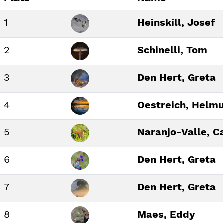
1
Heinskill, Josef
2
Schinelli, Tom
3
Den Hert, Greta
4
Oestreich, Helm
5
Naranjo-Valle, C
6
Den Hert, Greta
7
Den Hert, Greta
8
Maes, Eddy