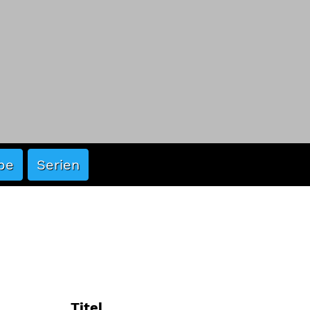
ert
Dach (30)
Hafen-Echo (2)
Fensterblicke (8)
ert
Wasser (32)
arlos
Entre fer et ciel (59)
Titel