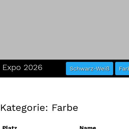
29
Wermeester, Hub
30
Schinelli, Tom
31
Schinelli, Tom
32
Wermeester, Hub
33
Naranjo-Valle, C
Kategorie: Farbe
Platz
Name