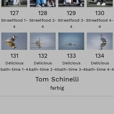
127
128
129
130
Streetfood 1-
Streetfood 2-
Streetfood 3-
Streetfood 4-
4
4
4
4
131
132
133
134
Delicious
Delicious
Delicious
Delicious
bath-time 1-4
bath-time 2-4
bath-time 3-4
bath-time 4-4
Tom Schinelli
farbig