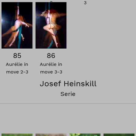
3
3
85
86
Aurélie in
Aurélie in
move 2-3
move 3-3
Josef Heinskill
Serie