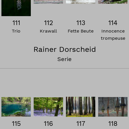
111
112
113
114
Trio
Krawall
Fette Beute
Innocence
trompeuse
Rainer Dorscheid
Serie
117
115
118
116