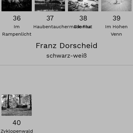
36
37
38
39
Im
Haubentauchermadonna
Die Flut
Im Hohen
Rampenlicht
Venn
Franz Dorscheid
schwarz-weiß
40
Zyklopenwald