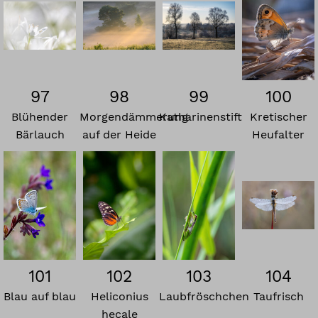
97
98
99
100
Blühender
Morgendämmerung
Katharinenstift
Kretischer
Bärlauch
auf der Heide
Heufalter
101
102
103
104
Blau auf blau
Heliconius
Laubfröschchen
Taufrisch
hecale