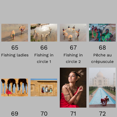
65
66
67
68
Fishing ladies
Fishing in
Fishing in
Pêche au
circle 1
circle 2
crépuscule
69
70
71
72