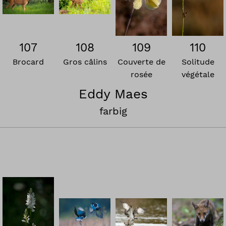
107
108
109
110
Brocard
Gros câlins
Couverte de
Solitude
rosée
végétale
Eddy Maes
farbig