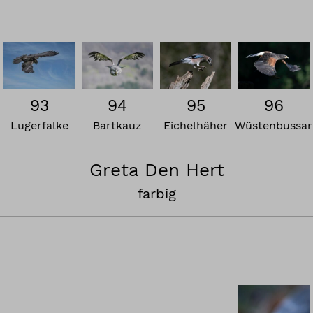
93
94
95
96
Lugerfalke
Bartkauz
Eichelhäher
Wüstenbussar
Greta Den Hert
farbig