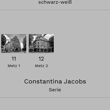
schwarz-weiß
11
12
Metz 1
Metz 2
Constantina Jacobs
Serie