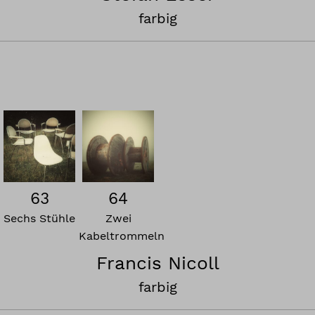
farbig
63
64
Sechs Stühle
Zwei
Kabeltrommeln
Francis Nicoll
farbig