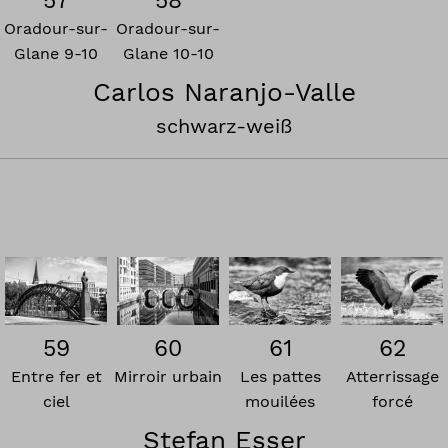
Oradour-sur-
Oradour-sur-
Glane 9-10
Glane 10-10
Carlos Naranjo-Valle
schwarz-weiß
59
60
61
62
Entre fer et
Mirroir urbain
Les pattes
Atterrissage
ciel
mouilées
forcé
Stefan Esser