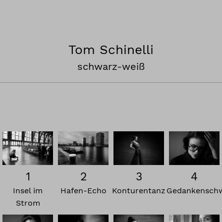
Tom Schinelli
schwarz-weiß
3
4
1
2
Konturentanz
Gedankensch
Insel im
Hafen-Echo
Strom